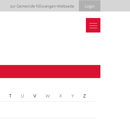
zur Gemeinde Killwangen-Webseite
Login
T
U
V
W
X
Y
Z