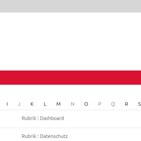
I
J
K
L
M
N
O
P
Q
R
S
Rubrik : Dashboard
Rubrik : Datenschutz